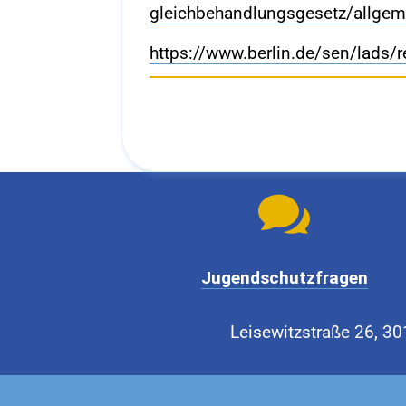
gleichbehandlungsgesetz/allgem
https://www.berlin.de/sen/lads/r

Jugendschutzfragen
Leisewitzstraße 26, 30