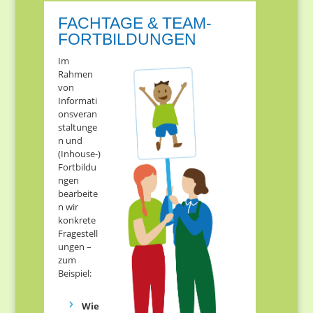
FACHTAGE & TEAM-
FORTBILDUNGEN
Im
Rahmen
von
Informati
onsveran
staltunge
n und
(Inhouse-)
Fortbildu
ngen
bearbeite
n wir
konkrete
Fragestell
ungen –
zum
Beispiel​:
Wie