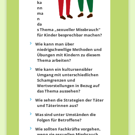
ka
nn
ma
n
da
s Thema „sexueller Missbrauch“
für Kinder besprechbar machen?
Wie kann man über
niedrigschwellige Methoden und
Übungen mit Kindern zu diesem
Thema arbeiten?
Wie kann ein kultursensibler
Umgang mit unterschiedlichen
Schamgrenzen und
Wertvorstellungen in Bezug auf
das Thema aussehen?
Wie sehen die Strategien der Täter
und Täterinnen aus?
Was sind unter Umständen die
Folgen für Betroffene?
Wie sollten Fachkräfte vorgehen,
wenn sie sexuellen Missbrauch