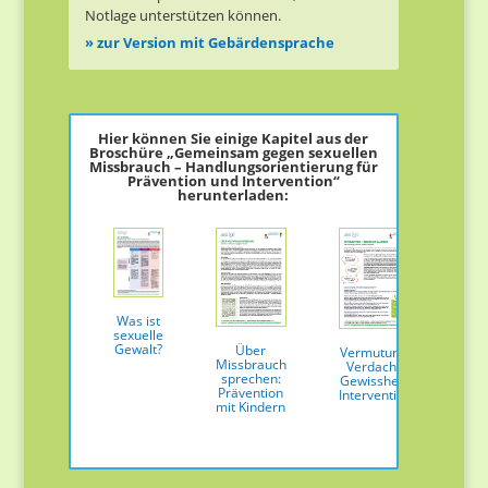
Notlage unterstützen können.
» zur Version mit Gebärdensprache
Hier können Sie einige Kapitel aus der
Broschüre „Gemeinsam gegen sexuellen
Missbrauch – Handlungsorientierung für
Prävention und Intervention“
herunterladen:
Was ist
sexuelle
m
Gewalt?
Über
Vermutung,
was
Missbrauch
Verdacht,
fac
sprechen:
Gewissheit:
Net
Prävention
Intervention
mit Kindern