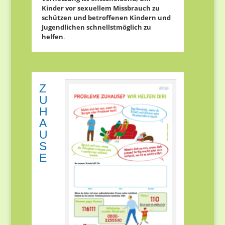
Kinder vor sexuellem Missbrauch zu
schützen und betroffenen Kindern und
Jugendlichen schnellstmöglich zu
helfen
.
Z
U
H
A
U
S
E