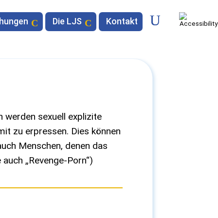
chungen
Die LJS
Kontakt
 werden sexuell explizite
mit zu erpressen. Dies können
r auch Menschen, denen das
e auch „Revenge-Porn“)