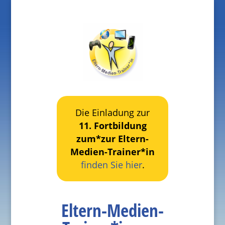
Die Einladung zur
11. Fortbildung
zum*zur Eltern-
Medien-Trainer*in
finden Sie hier
.
Eltern-Medien-